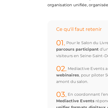
organisation unifiée, organisée
Ce qu'il faut retenir
01.
Pour le Salon du Livr
parcours participant
d’un
visiteurs en Seine-Saint-De
02.
Mediactive Events 
webinaires
, pour piloter
amont du salon.
03.
En coordonnant l’e
Mediactive Events
répond
unifier formats digitaux 