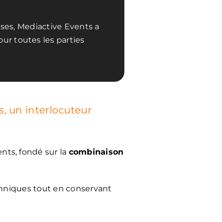
ises, Mediactive Events a
r toutes les parties
s, un interlocuteur
nts, fondé sur la
combinaison
echniques tout en conservant