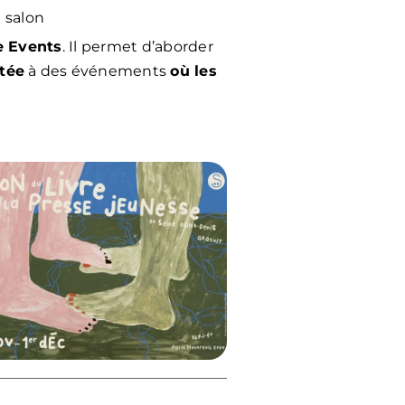
u salon
e Events
. Il permet d’aborder
tée
à des événements
où les