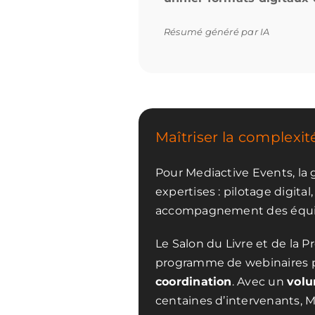
Résumé généré par IA
Maîtriser la complexit
Pour Mediactive Events, la 
expertises : pilotage digita
accompagnement des équi
Le Salon du Livre et de la 
programme de webinaires po
coordination
. Avec un
volu
centaines d’intervenants, 