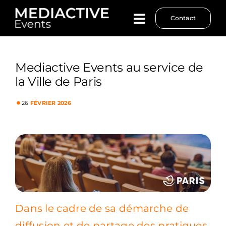
Passer
Contact
au
contenu
Mediactive Events au service de
la Ville de Paris
•
26
FÉVRIER 2026
Dans le cadre de sa démarche de
diffusion et de partage des pratiques